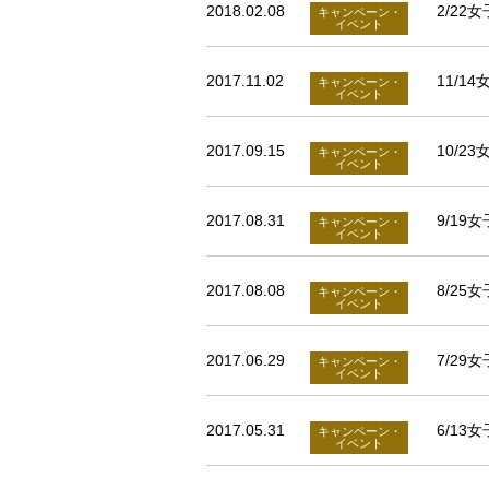
2018.02.08
2/22
キャンペーン・
イベント
2017.11.02
11/1
キャンペーン・
イベント
2017.09.15
10/2
キャンペーン・
イベント
2017.08.31
9/19
キャンペーン・
イベント
2017.08.08
8/25
キャンペーン・
イベント
2017.06.29
7/29
キャンペーン・
イベント
2017.05.31
6/13
キャンペーン・
イベント