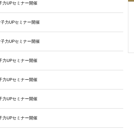
女子力UPセミナー開催
4女子力UPセミナー開催
3女子力UPセミナー開催
女子力UPセミナー開催
女子力UPセミナー開催
女子力UPセミナー開催
女子力UPセミナー開催