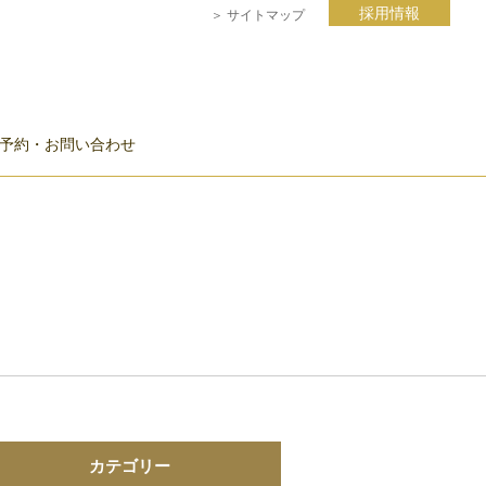
採用情報
＞ サイトマップ
予約・お問い合わせ
カテゴリー