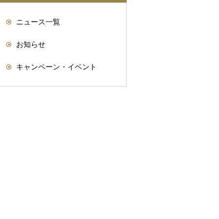
ニュース一覧
お知らせ
キャンペーン・イベント